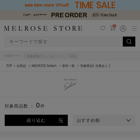
0
注目ワード：
英国老舗のダッフルコート
SALE
TOP
全商品
MELROSE Select
新作一覧
対象商品( 在庫あり )
0
対象商品数 ：
件
絞り込む
おすすめ順