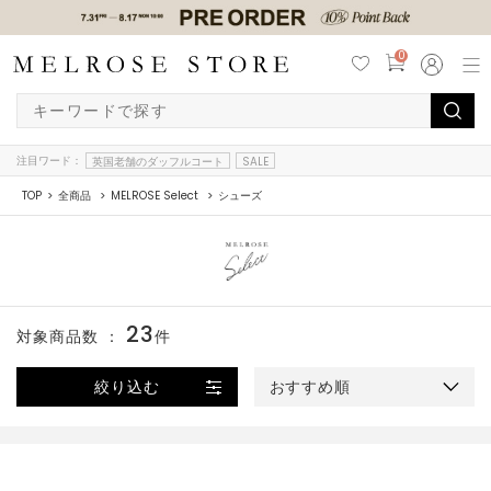
0
注目ワード：
英国老舗のダッフルコート
SALE
TOP
全商品
MELROSE Select
シューズ
23
対象商品数 ：
件
絞り込む
おすすめ順