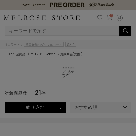
0
注目ワード：
英国老舗のダッフルコート
SALE
TOP
全商品
MELROSE Select
対象商品(女性 )
21
対象商品数 ：
件
絞り込む
おすすめ順