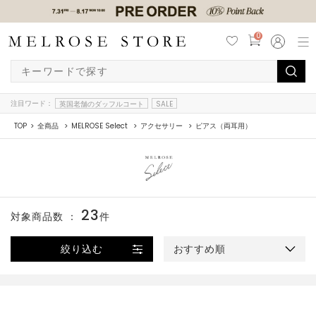
0
注目ワード：
英国老舗のダッフルコート
SALE
TOP
全商品
MELROSE Select
アクセサリー
ピアス（両耳用）
23
対象商品数 ：
件
絞り込む
おすすめ順