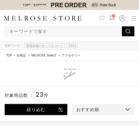
0
注目ワード：
英国老舗のダッフルコート
SALE
TOP
全商品
MELROSE Select
アクセサリー
23
対象商品数 ：
件
絞り込む
おすすめ順