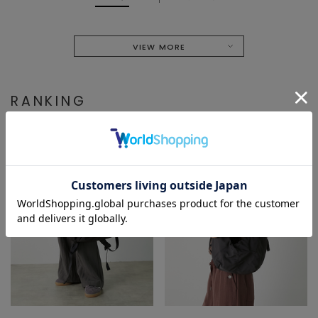
VIEW MORE
RANKING
1
2