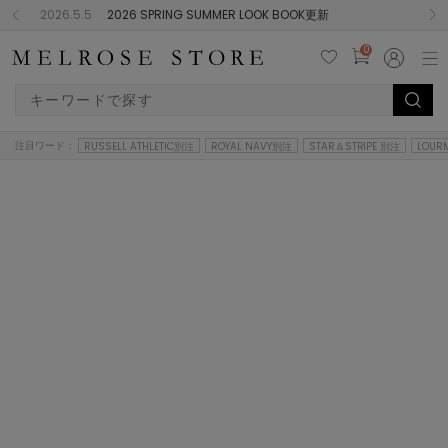
2026.5.5
2026 SPRING SUMMER LOOK BOOK更新
0
注目ワード：
RUSSELL ATHLETIC別注
ROYAL NAVY別注
STAR＆STRIPE 別注
LOUR