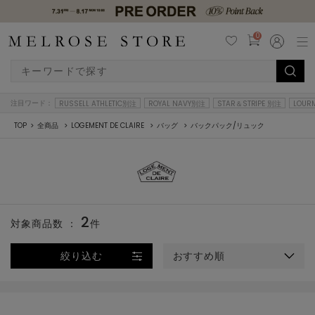
0
注目ワード：
RUSSELL ATHLETIC別注
ROYAL NAVY別注
STAR＆STRIPE 別注
LOUR
TOP
全商品
LOGEMENT DE CLAIRE
バッグ
バックパック/リュック
2
対象商品数 ：
件
絞り込む
おすすめ順