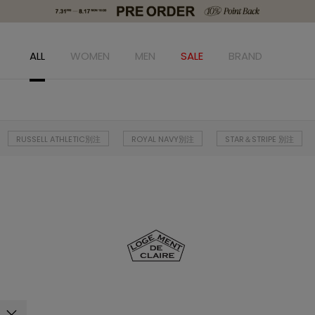
ALL
WOMEN
MEN
SALE
BRAND
RUSSELL ATHLETIC別注
ROYAL NAVY別注
STAR＆STRIPE 別注