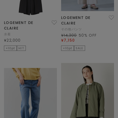
LOGEMENT DE
LOGEMENT DE
CLAIRE
CLAIRE
その他パンツ
水着
¥14,300
50
% OFF
¥22,000
¥7,150
×10pt
HIT
×10pt
SALE