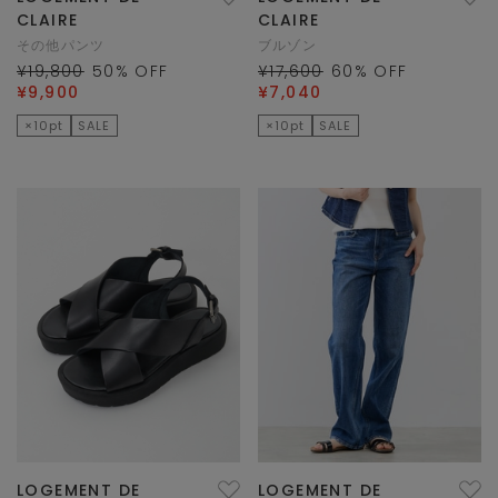
CLAIRE
CLAIRE
その他パンツ
ブルゾン
¥19,800
50
% OFF
¥17,600
60
% OFF
¥9,900
¥7,040
×10pt
SALE
×10pt
SALE
LOGEMENT DE
LOGEMENT DE