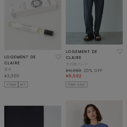
LOGEMENT DE
LOGEMENT DE
CLAIRE
CLAIRE
その他パンツ
香水
¥11,990
20
% OFF
¥3,300
¥9,592
×10pt
HIT
TIME SALE