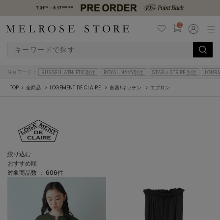
0
注目ワード：
RUSSELL ATHLETIC別注
ROYAL NAVY別注
STAR＆STRIPE 別注
LOUR
TOP
全商品
LOGEMENT DE CLAIRE
食器/キッチン
エプロン
絞り込む
おすすめ順
対象商品数 ：
606
件