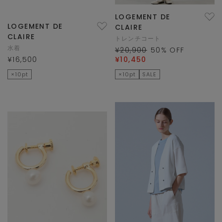
LOGEMENT DE
LOGEMENT DE
CLAIRE
CLAIRE
トレンチコート
水着
¥20,900
50
% OFF
¥16,500
¥10,450
×10pt
×10pt
SALE