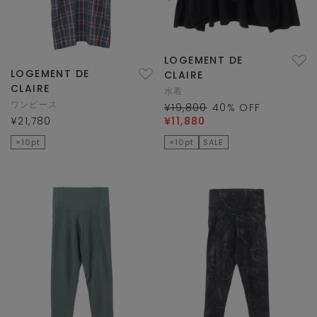
LOGEMENT DE
LOGEMENT DE
CLAIRE
CLAIRE
水着
ワンピース
¥19,800
40
% OFF
¥21,780
¥11,880
×10pt
×10pt
SALE