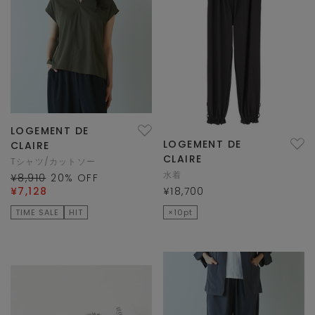
LOGEMENT DE
LOGEMENT DE
CLAIRE
CLAIRE
Tシャツ/カットソー
水着
¥8,910
20
% OFF
¥7,128
¥18,700
TIME SALE
HIT
×10pt