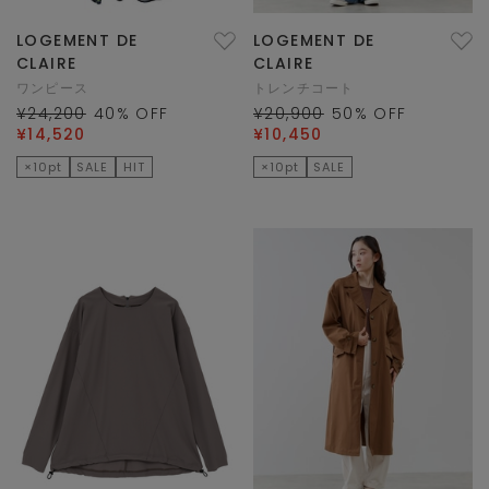
LOGEMENT DE
LOGEMENT DE
CLAIRE
CLAIRE
ワンピース
トレンチコート
¥24,200
40
% OFF
¥20,900
50
% OFF
¥14,520
¥10,450
×10pt
SALE
HIT
×10pt
SALE