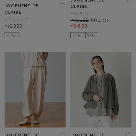
LOGEMENT DE
LOGEMENT DE
CLAIRE
CLAIRE
その他パンツ
デニムパンツ
¥16,500
60
% OFF
¥12,980
¥6,600
×10pt
×10pt
SALE
LOGEMENT DE
LOGEMENT DE