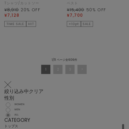
Tシャツ/カットソー
ベスト
¥8,910
20
% OFF
¥15,400
50
% OFF
¥7,128
¥7,700
TIME SALE
HIT
×10pt
SALE
1/11 ページ全606件
1
2
3
絞り込み中
クリア
性別
WOMEN
MEN
ALL
CATEGORY
トップス