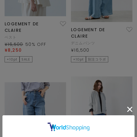
LOGEMENT DE
LOGEMENT DE
CLAIRE
CLAIRE
ベスト
デニムパンツ
¥16,500
50
% OFF
¥8,250
¥16,500
×10pt
SALE
×10pt
別注コラボ