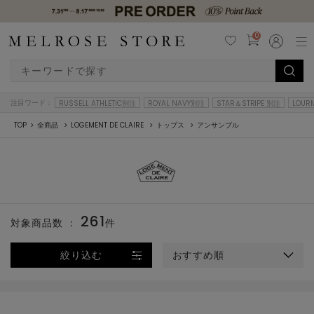
0
注目ワード：
RUSSELL ATHLETIC別注
ROYAL NAVY別注
STAR＆STRIPE 別注
LOUR
TOP
全商品
LOGEMENT DE CLAIRE
トップス
アンサンブル
261
対象商品数 ：
件
絞り込む
おすすめ順