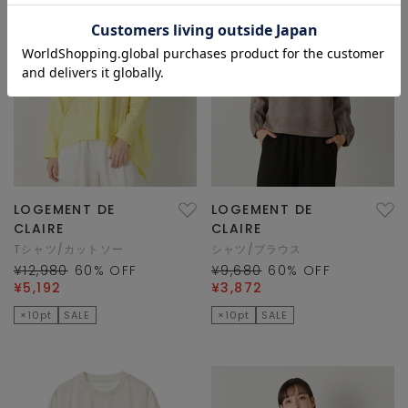
LOGEMENT DE
LOGEMENT DE
CLAIRE
CLAIRE
Tシャツ/カットソー
シャツ/ブラウス
¥12,980
60
% OFF
¥9,680
60
% OFF
¥5,192
¥3,872
×10pt
SALE
×10pt
SALE