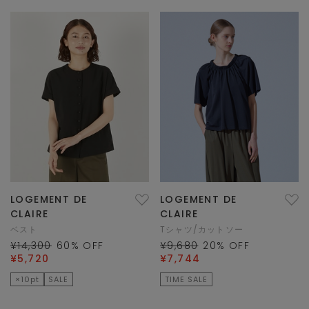
LOGEMENT DE
LOGEMENT DE
CLAIRE
CLAIRE
ベスト
Tシャツ/カットソー
¥14,300
60
% OFF
¥9,680
20
% OFF
¥5,720
¥7,744
×10pt
SALE
TIME SALE