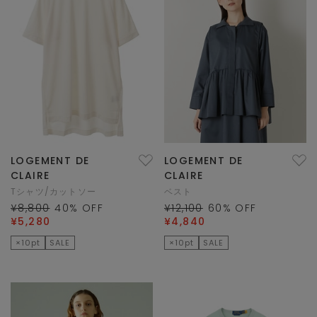
LOGEMENT DE
LOGEMENT DE
CLAIRE
CLAIRE
Tシャツ/カットソー
ベスト
¥8,800
40
% OFF
¥12,100
60
% OFF
¥5,280
¥4,840
×10pt
SALE
×10pt
SALE