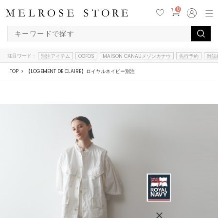
0
注目ワード：
別注アイテム
OOFOS
MAISON CANAUメゾンカナウ
先行予約
雑誌
TOP
【LOGEMENT DE CLAIRE】ロイヤルネイビー別注