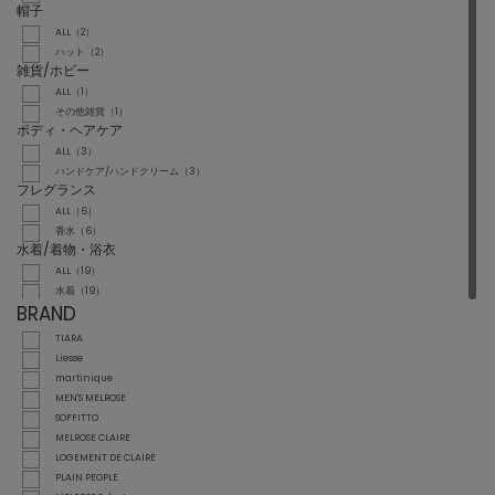
帽子
ALL（2）
ハット（2）
雑貨/ホビー
ALL（1）
その他雑貨（1）
ボディ・ヘアケア
ALL（3）
ハンドケア/ハンドクリーム（3）
フレグランス
ALL（6）
香水（6）
水着/着物・浴衣
ALL（19）
水着（19）
BRAND
TIARA
Liesse
martinique
MEN'S MELROSE
SOFFITTO
MELROSE CLAIRE
LOGEMENT DE CLAIRE
PLAIN PEOPLE