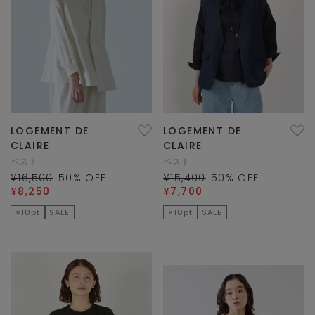
LOGEMENT DE
LOGEMENT DE
CLAIRE
CLAIRE
ベスト
ベスト
¥16,500
50
% OFF
¥15,400
50
% OFF
¥8,250
¥7,700
×10pt
SALE
×10pt
SALE