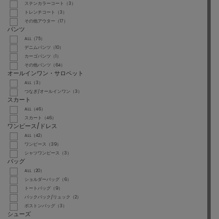
ステンカラーコート（3）
トレンチコート（3）
その他アウター（17）
パンツ
ALL（75）
デニムパンツ（10）
カーゴパンツ（1）
その他パンツ（64）
オールインワン・サロペット
ALL（3）
つなぎ/オールインワン（3）
スカート
ALL（46）
スカート（46）
ワンピース/ドレス
ALL（42）
ワンピース（39）
シャツワンピース（3）
バッグ
ALL（20）
ショルダーバッグ（6）
トートバッグ（9）
バックパック/リュック（2）
ボストンバッグ（3）
シューズ