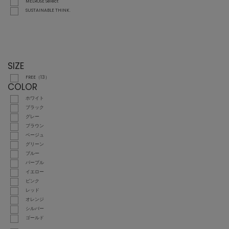
MELROSE Select
SUSTAINABLE THINK.
SIZE
FREE（13）
COLOR
ホワイト
ブラック
グレー
ブラウン
ベージュ
グリーン
ブルー
パープル
イエロー
ピンク
レッド
オレンジ
シルバー
ゴールド