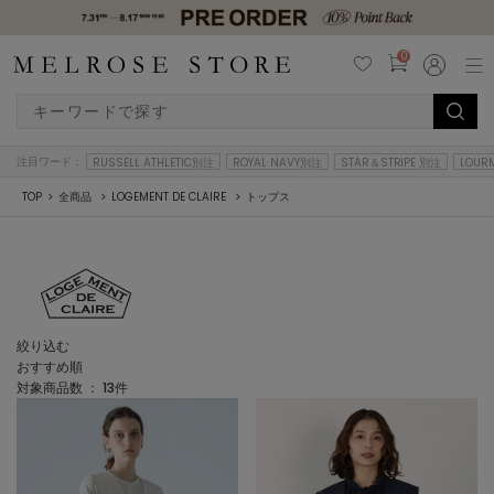
0
注目ワード：
RUSSELL ATHLETIC別注
ROYAL NAVY別注
STAR＆STRIPE 別注
LOUR
TOP
全商品
LOGEMENT DE CLAIRE
トップス
絞り込む
おすすめ順
対象商品数 ：
13
件