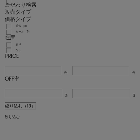
こだわり検索
販売タイプ
価格タイプ
通常（8）
セール（5）
在庫
あり
なし
PRICE
円
円
OFF率
%
%
絞り込む（13）
絞り込む