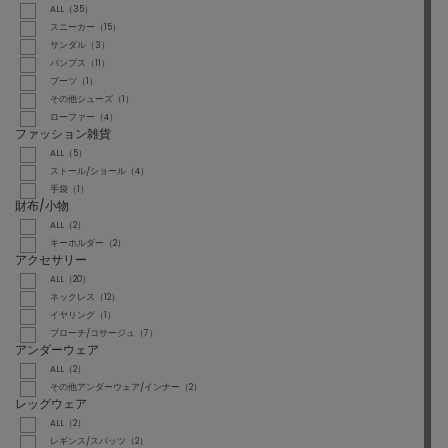
ALL（35）
スニーカー（15）
サンダル（3）
パンプス（11）
ブーツ（1）
その他シューズ（1）
ローファー（4）
ファッション雑貨
ALL（5）
ストール/ショール（4）
手袋（1）
財布/小物
ALL（2）
キーホルダー（2）
アクセサリー
ALL（20）
ネックレス（12）
イヤリング（1）
ブローチ/コサージュ（7）
アンダーウェア
ALL（2）
その他アンダーウェア/インナー（2）
レッグウェア
ALL（2）
レギンス/スパッツ（2）