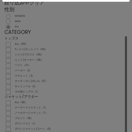
絞り込み中
クリア
性別
WOMEN
MEN
ALL
CATEGORY
トップス
ALL（261）
Tシャツ/カットソー（110）
シャツ/ブラウス（66）
ニット/セーター（38）
ベスト（13）
パーカー（2）
スウェット（2）
カーディガン/ボレロ（27）
キャミソール（2）
その他トップス（1）
ジャケット/アウター
ALL（62）
テーラードジャケット（1）
ノーカラージャケット（7）
ブルゾン（18）
ダウンベスト（1）
ダウンジャケット/コート（12）