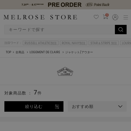
0
注目ワード：
RUSSELL ATHLETIC別注
ROYAL NAVY別注
STAR＆STRIPE 別注
LOUR
TOP
全商品
LOGEMENT DE CLAIRE
ジャケット/アウター
7
対象商品数 ：
件
絞り込む
おすすめ順