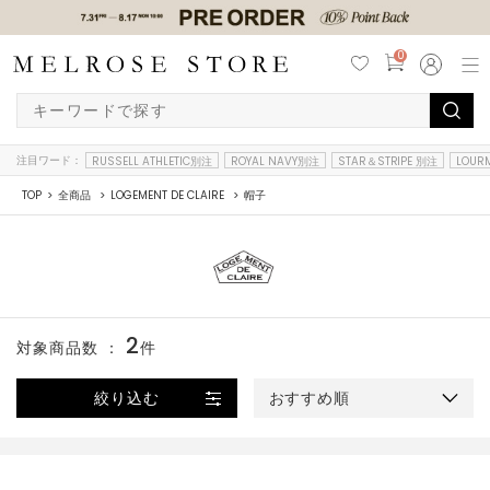
0
注目ワード：
RUSSELL ATHLETIC別注
ROYAL NAVY別注
STAR＆STRIPE 別注
LOUR
TOP
全商品
LOGEMENT DE CLAIRE
帽子
2
対象商品数 ：
件
絞り込む
おすすめ順