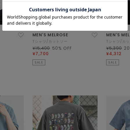
MEN'S MELROSE
MEN'S ME
Tシャツ/カットソー
Tシャツ/カ
¥15,400
50
% OFF
¥5,390
20
¥7,700
¥4,312
SALE
SALE