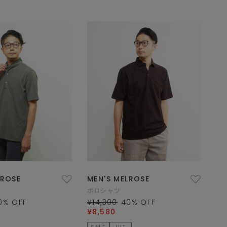
LROSE
MEN'S MELROSE
ポロシャツ
0
% OFF
¥14,300
40
% OFF
¥8,580
SALE
HIT