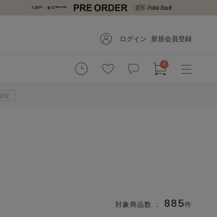
ログイン
新規会員登録
0
B限定
885
対象商品数 ：
件