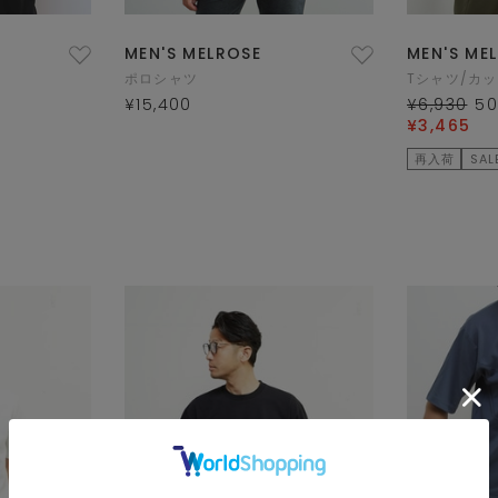
MEN'S MELROSE
MEN'S ME
ポロシャツ
Tシャツ/カ
¥15,400
¥6,930
5
¥3,465
再入荷
SAL