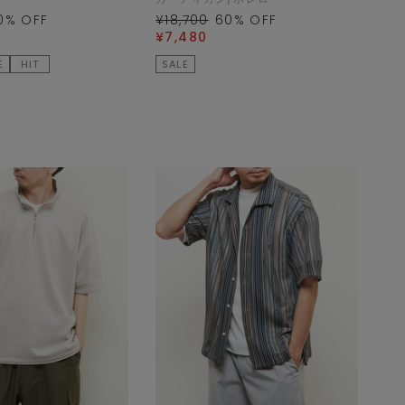
0
% OFF
¥18,700
60
% OFF
¥7,480
E
HIT
SALE