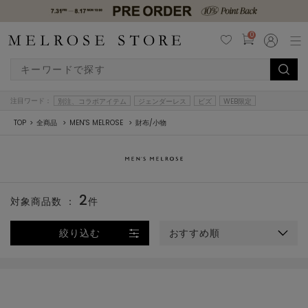
0
注目ワード：
別注、コラボアイテム
ジェンダーレス
ビズ
WEB限定
TOP
全商品
MEN'S MELROSE
財布/小物
2
対象商品数 ：
件
絞り込む
おすすめ順