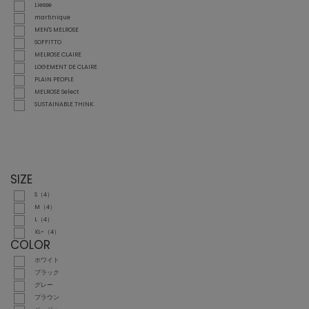
Liesse
martinique
MEN'S MELROSE
SOFFITTO
MELROSE CLAIRE
LOGEMENT DE CLAIRE
PLAIN PEOPLE
MELROSE Select
SUSTAINABLE THINK.
SIZE
S（4）
M（4）
L（4）
XL~（4）
COLOR
ホワイト
ブラック
グレー
ブラウン