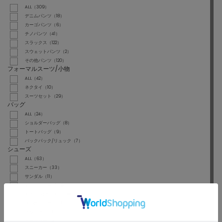
ALL（309）
デニムパンツ（18）
カーゴパンツ（6）
チノパンツ（41）
スラックス（122）
スウェットパンツ（2）
その他パンツ（120）
フォーマルスーツ/小物
ALL（42）
ネクタイ（10）
スーツセット（29）
バッグ
ALL（24）
ショルダーバッグ（8）
トートバッグ（9）
バックパック/リュック（7）
シューズ
ALL（63）
スニーカー（33）
サンダル（11）
ドレスシューズ（9）
モカシン/デッキシューズ（4）
その他シューズ（1）
スリッポン（1）
ローファー（4）