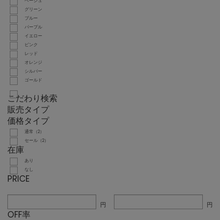
ベージュ
グリーン
ブルー
パープル
イエロー
ピンク
レッド
オレンジ
シルバー
ゴールド
こだわり検索
販売タイプ
価格タイプ
通常（2）
セール（2）
在庫
あり
なし
PRICE
円
円
OFF率