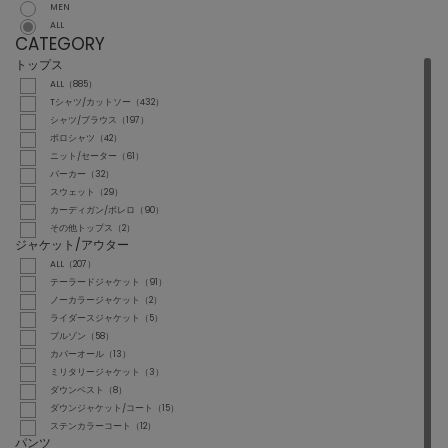
MEN
ALL
CATEGORY
トップス
ALL（885）
Tシャツ/カットソー（432）
シャツ/ブラウス（197）
ポロシャツ（42）
ニット/セーター（61）
パーカー（32）
スウェット（29）
カーディガン/ボレロ（90）
その他トップス（2）
ジャケット/アウター
ALL（207）
テーラードジャケット（91）
ノーカラージャケット（2）
ライダースジャケット（5）
ブルゾン（58）
カバーオール（13）
ミリタリージャケット（3）
ダウンベスト（8）
ダウンジャケット/コート（15）
ステンカラーコート（12）
パンツ