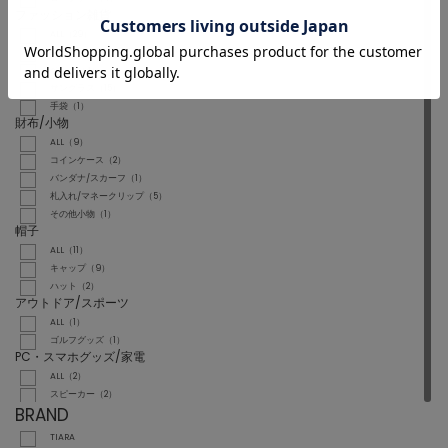
ファッション雑貨
ALL（29）
マフラー（9）
ベルト（4）
サングラス（15）
手袋（1）
財布/小物
ALL（9）
コインケース（2）
バンダナ/スカーフ（1）
札入れ/マネークリップ（5）
その他小物（1）
帽子
ALL（11）
キャップ（9）
ハット（2）
アウトドア/スポーツ
ALL（1）
ゴルフグッズ（1）
PC・スマホグッズ/家電
ALL（2）
スピーカー（2）
BRAND
TIARA