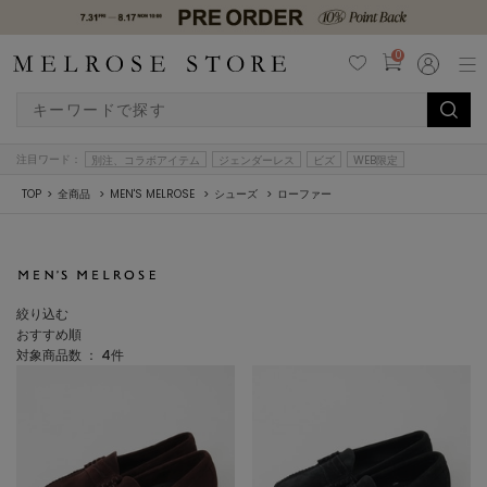
0
注目ワード：
別注、コラボアイテム
ジェンダーレス
ビズ
WEB限定
TOP
全商品
MEN'S MELROSE
シューズ
ローファー
絞り込む
おすすめ順
対象商品数 ：
4
件