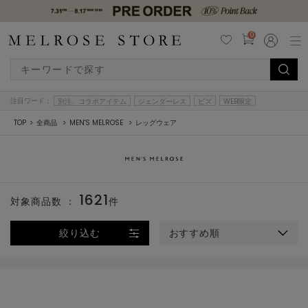
0
注目ワード：
別注、コラボアイテム
ジェンダーレス
ビズ
WEB限定
TOP
全商品
MEN'S MELROSE
レッグウェア
1621
対象商品数 ：
件
絞り込む
おすすめ順