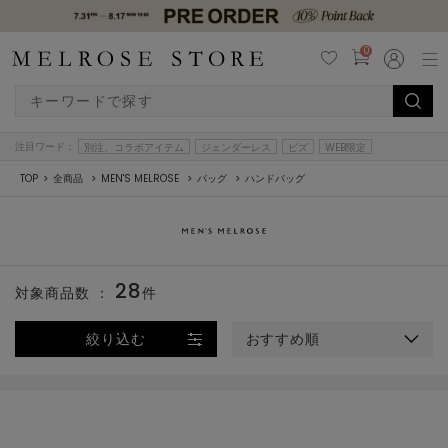
0
注目ワード：
別注、コラボアイテム
ジェンダーレス
ビズ
WEB限定
TOP
全商品
MEN'S MELROSE
バッグ
ハンドバッグ
28
対象商品数 ：
件
絞り込む
おすすめ順