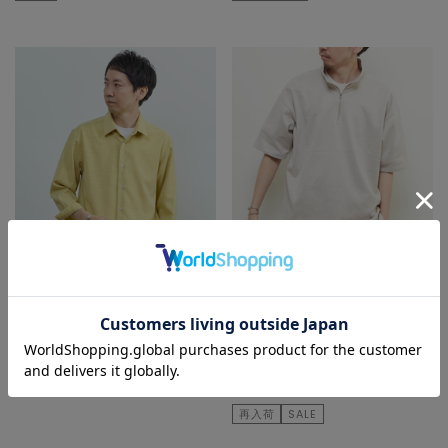
MEN'S MELROSE
MEN'S MELROSE
シャツ/ブラウス
Tシャツ/カットソー
¥16,500
¥6,930
50
% OFF
¥3,465
再入荷
SALE