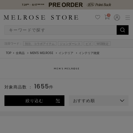
0
注目ワード：
別注、コラボアイテム
ジェンダーレス
ビズ
WEB限定
TOP
全商品
MEN'S MELROSE
インテリア
インテリア雑貨
1655
対象商品数 ：
件
絞り込む
おすすめ順