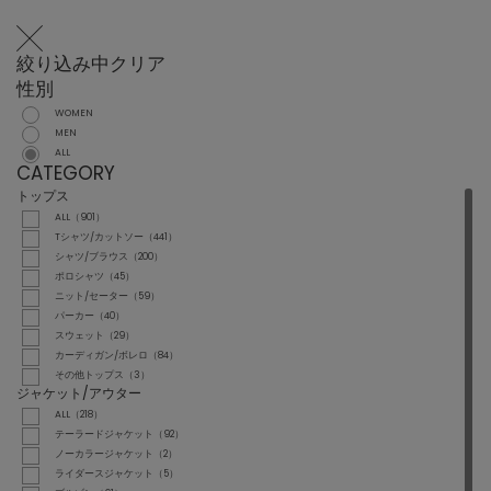
絞り込み中
クリア
性別
WOMEN
MEN
ALL
CATEGORY
トップス
ALL（901）
Tシャツ/カットソー（441）
シャツ/ブラウス（200）
ポロシャツ（45）
ニット/セーター（59）
パーカー（40）
スウェット（29）
カーディガン/ボレロ（84）
その他トップス（3）
ジャケット/アウター
ALL（218）
テーラードジャケット（92）
ノーカラージャケット（2）
ライダースジャケット（5）