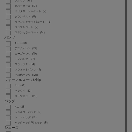
ブルゾン（61）
カバーオール（17）
ミリタリージャケット（2）
ダウンベスト（8）
ダウンジャケット/コート（15）
ダッフルコート（2）
ステンカラーコート（14）
パンツ
ALL（310）
デニムパンツ（19）
カーゴパンツ（10）
チノパンツ（37）
スラックス（114）
スウェットパンツ（2）
その他パンツ（128）
フォーマルスーツ/小物
ALL（42）
ネクタイ（10）
スーツセット（29）
バッグ
ALL（28）
ショルダーバッグ（8）
トートバッグ（12）
バックパック/リュック（8）
シューズ