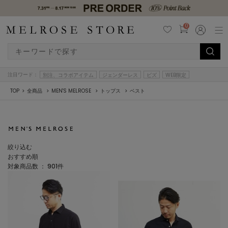
0
注目ワード：
別注、コラボアイテム
ジェンダーレス
ビズ
WEB限定
TOP
全商品
MEN'S MELROSE
トップス
ベスト
絞り込む
おすすめ順
対象商品数 ：
901
件