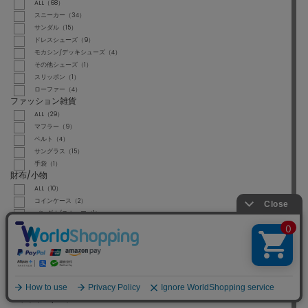
ALL（68）
スニーカー（34）
サンダル（15）
ドレスシューズ（9）
モカシン/デッキシューズ（4）
その他シューズ（1）
スリッポン（1）
ローファー（4）
ファッション雑貨
ALL（29）
マフラー（9）
ベルト（4）
サングラス（15）
手袋（1）
財布/小物
ALL（10）
コインケース（2）
バンダナ/スカーフ（1）
札入れ/マネークリップ（5）
その他小物（2）
帽子
ALL（11）
キャップ（9）
ハット（2）
アウトドア/スポーツ