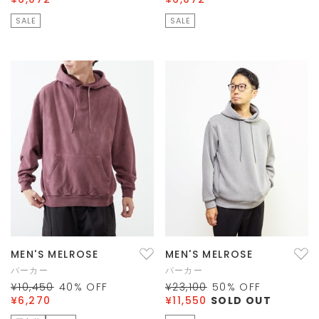
SALE
SALE
MEN'S MELROSE
MEN'S MELROSE
パーカー
パーカー
¥10,450
40
% OFF
¥23,100
50
% OFF
¥6,270
¥11,550
SOLD OUT