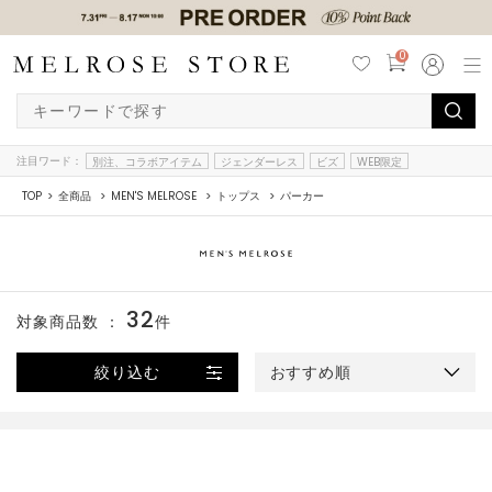
0
注目ワード：
別注、コラボアイテム
ジェンダーレス
ビズ
WEB限定
TOP
全商品
MEN'S MELROSE
トップス
パーカー
32
対象商品数 ：
件
絞り込む
おすすめ順