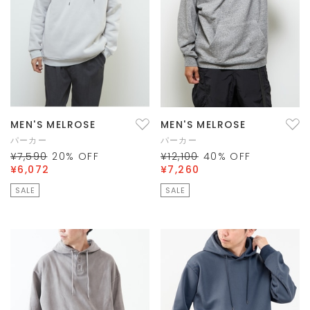
MEN'S MELROSE
MEN'S MELROSE
パーカー
パーカー
¥7,590
20
% OFF
¥12,100
40
% OFF
¥6,072
¥7,260
SALE
SALE