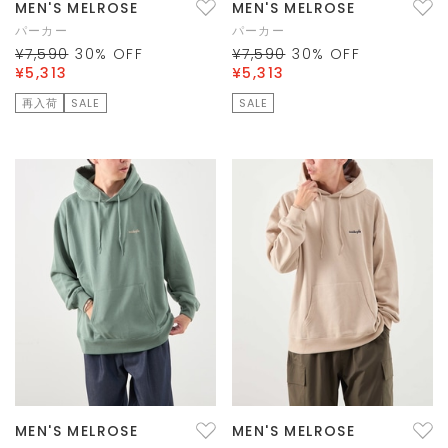
MEN'S MELROSE
MEN'S MELROSE
パーカー
パーカー
¥7,590
30
% OFF
¥7,590
30
% OFF
¥5,313
¥5,313
再入荷
SALE
SALE
MEN'S MELROSE
MEN'S MELROSE