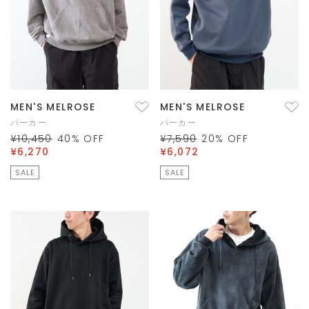
MEN'S MELROSE
MEN'S MELROSE
パーカー
パーカー
¥10,450
40
% OFF
¥7,590
20
% OFF
¥6,270
¥6,072
SALE
SALE