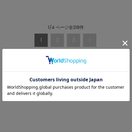
1/4 ページ全218件
1
2
3