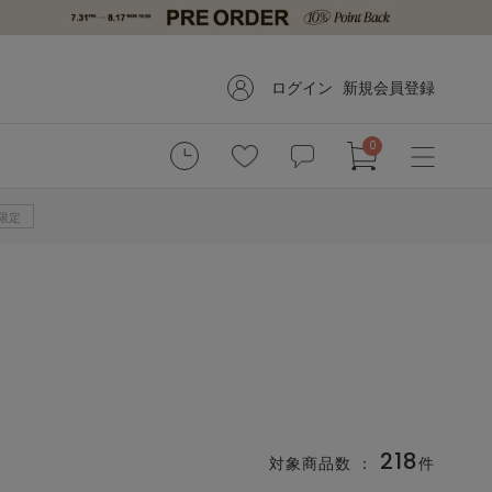
ログイン
新規会員登録
0
B限定
218
対象商品数 ：
件