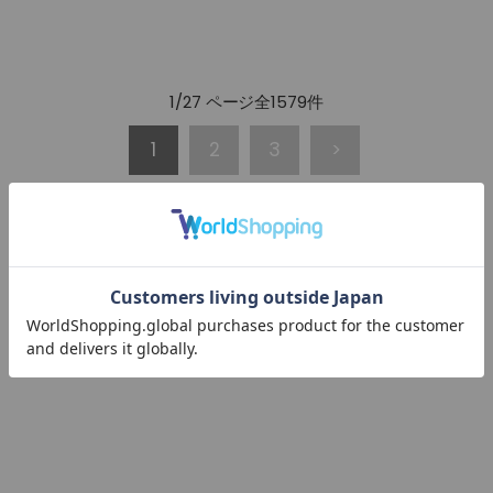
1/27 ページ全1579件
1
2
3