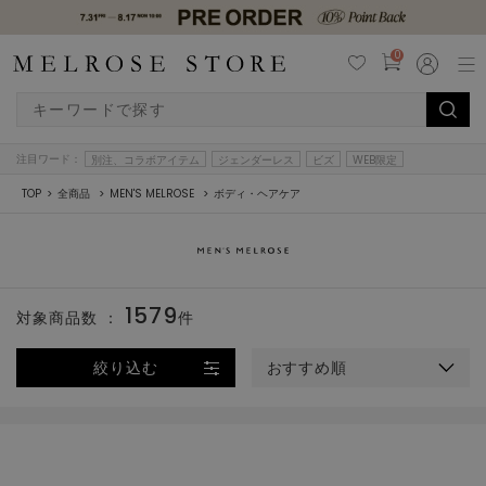
0
注目ワード：
別注、コラボアイテム
ジェンダーレス
ビズ
WEB限定
TOP
全商品
MEN'S MELROSE
ボディ・ヘアケア
1579
対象商品数 ：
件
絞り込む
おすすめ順