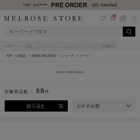
0
注目ワード：
別注、コラボアイテム
ジェンダーレス
ビズ
WEB限定
TOP
全商品
MEN'S MELROSE
シューズ
ブーツ
68
対象商品数 ：
件
絞り込む
おすすめ順