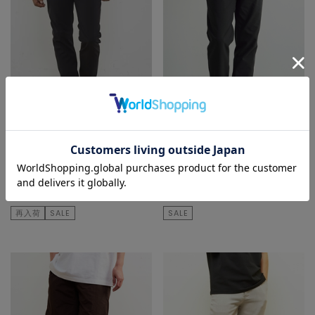
MEN'S MELROSE
MEN'S MELROSE
その他パンツ
スラックス
¥17,600
60
% OFF
¥20,900
40
% OFF
¥7,040
¥12,540
再入荷
SALE
SALE