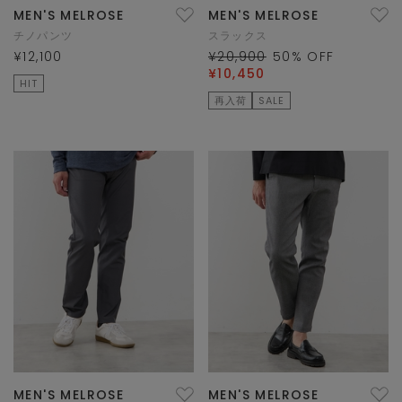
MEN'S MELROSE
MEN'S MELROSE
チノパンツ
スラックス
¥12,100
¥20,900
50
% OFF
¥10,450
HIT
再入荷
SALE
MEN'S MELROSE
MEN'S MELROSE