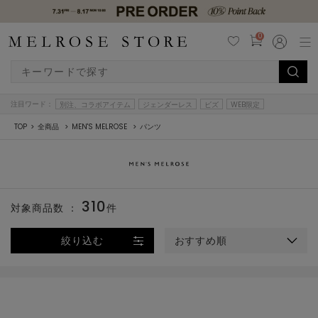
0
注目ワード：
別注、コラボアイテム
ジェンダーレス
ビズ
WEB限定
TOP
全商品
MEN'S MELROSE
パンツ
310
対象商品数 ：
件
絞り込む
おすすめ順