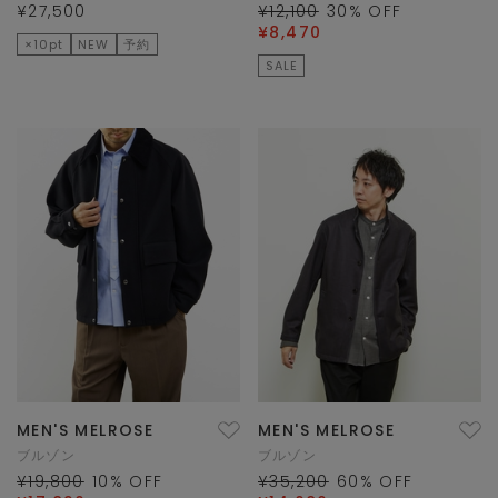
¥27,500
¥12,100
30
% OFF
¥8,470
×10pt
NEW
予約
SALE
MEN'S MELROSE
MEN'S MELROSE
ブルゾン
ブルゾン
¥19,800
10
% OFF
¥35,200
60
% OFF