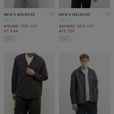
MEN'S MELROSE
MEN'S MELROSE
ブルゾン
ブルゾン
¥10,780
30
% OFF
¥27,500
50
% OFF
¥7,546
¥13,750
SALE
SALE