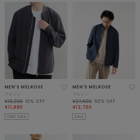
MEN'S MELROSE
MEN'S MELROSE
ブルゾン
ブルゾン
¥13,200
10
% OFF
¥27,500
50
% OFF
¥11,880
¥13,750
TIME SALE
SALE