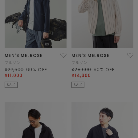
MEN'S MELROSE
MEN'S MELROSE
ブルゾン
ブルゾン
¥27,500
60
% OFF
¥28,600
50
% OFF
¥11,000
¥14,300
SALE
SALE