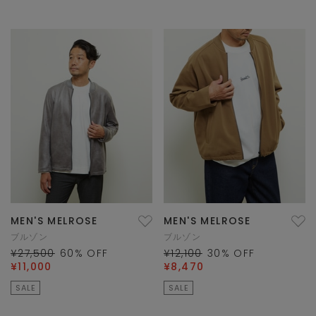
MEN'S MELROSE
MEN'S MELROSE
ブルゾン
ブルゾン
¥27,500
60
% OFF
¥12,100
30
% OFF
¥11,000
¥8,470
SALE
SALE