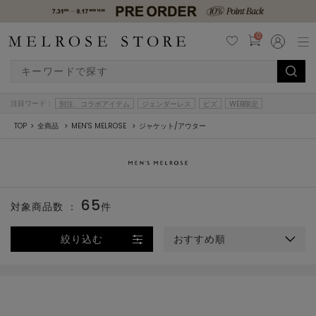
0
注目ワード：
別注、コラボアイテム
ジェンダーレス
ビズ
WEB限定
TOP
全商品
MEN'S MELROSE
ジャケット/アウター
65
対象商品数 ：
件
絞り込む
おすすめ順