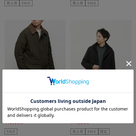
再入荷
SALE
再入荷
SALE
MEN'S MELROSE
MEN'S MELROSE
ブルゾン
ブルゾン
¥18,700
30
% OFF
¥29,700
50
% OFF
¥13,090
¥14,850
SALE
再入荷
SALE
限定