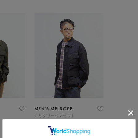
MEN'S MELROSE
ミリタリージャケット
¥38,500
50
% OFF
¥19,250
再入荷
SALE