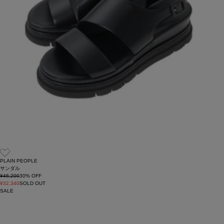
PLAIN PEOPLE
サンダル
¥46,200
30
% OFF
¥32,340
SOLD OUT
SALE