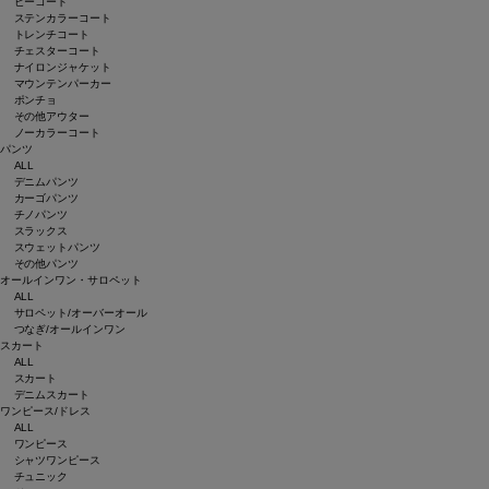
ピーコート
ステンカラーコート
トレンチコート
チェスターコート
ナイロンジャケット
マウンテンパーカー
ポンチョ
その他アウター
ノーカラーコート
パンツ
ALL
デニムパンツ
カーゴパンツ
チノパンツ
スラックス
スウェットパンツ
その他パンツ
オールインワン・サロペット
ALL
サロペット/オーバーオール
つなぎ/オールインワン
スカート
ALL
スカート
デニムスカート
ワンピース/ドレス
ALL
ワンピース
シャツワンピース
チュニック