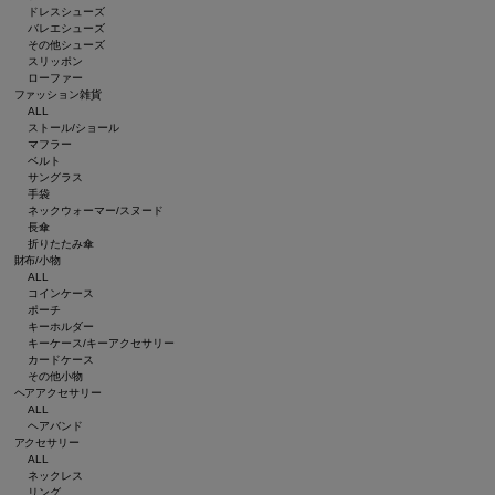
ドレスシューズ
バレエシューズ
その他シューズ
スリッポン
ローファー
ファッション雑貨
ALL
ストール/ショール
マフラー
ベルト
サングラス
手袋
ネックウォーマー/スヌード
長傘
折りたたみ傘
財布/小物
ALL
コインケース
ポーチ
キーホルダー
キーケース/キーアクセサリー
カードケース
その他小物
ヘアアクセサリー
ALL
ヘアバンド
アクセサリー
ALL
ネックレス
リング