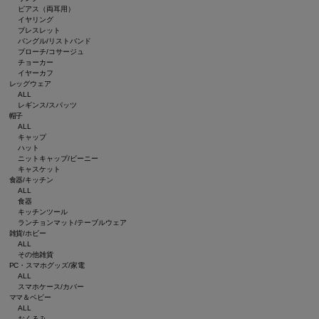
ピアス（両耳用）
イヤリング
ブレスレット
バングル/リストバンド
ブローチ/コサージュ
チョーカー
イヤーカフ
レッグウェア
ALL
レギンス/スパッツ
帽子
ALL
キャップ
ハット
ニットキャップ/ビーニー
キャスケット
食器/キッチン
ALL
食器
キッチンツール
ランチョンマット/テーブルウェア
雑貨/ホビー
ALL
その他雑貨
PC・スマホグッズ/家電
ALL
スマホケース/カバー
ママ＆ベビー
ALL
おくるみ