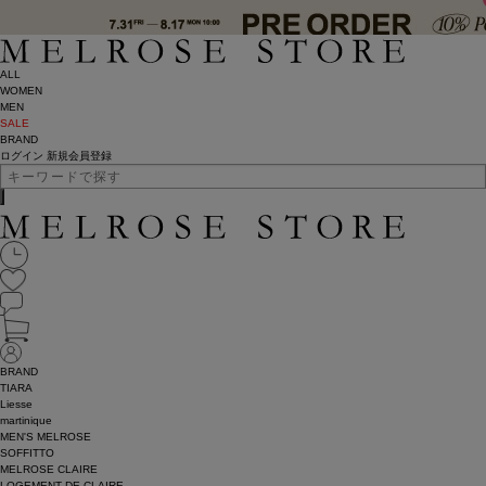
ALL
WOMEN
MEN
SALE
BRAND
ログイン
新規会員登録
BRAND
TIARA
Liesse
martinique
MEN'S MELROSE
SOFFITTO
MELROSE CLAIRE
LOGEMENT DE CLAIRE