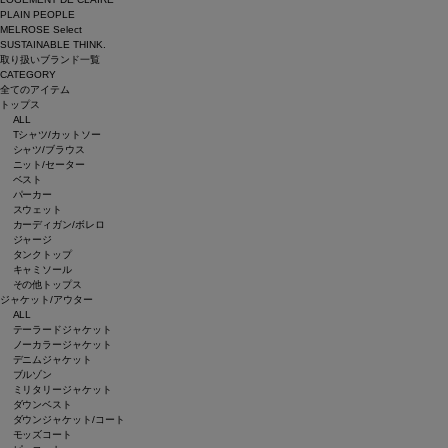
PLAIN PEOPLE
MELROSE Select
SUSTAINABLE THINK.
取り扱いブランド一覧
CATEGORY
全てのアイテム
トップス
ALL
Tシャツ/カットソー
シャツ/ブラウス
ニット/セーター
ベスト
パーカー
スウェット
カーディガン/ボレロ
ジャージ
タンクトップ
キャミソール
その他トップス
ジャケット/アウター
ALL
テーラードジャケット
ノーカラージャケット
デニムジャケット
ブルゾン
ミリタリージャケット
ダウンベスト
ダウンジャケット/コート
モッズコート