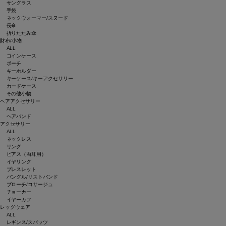
サングラス
手袋
ネックウォーマー/スヌード
長傘
折りたたみ傘
財布/小物
ALL
コインケース
ポーチ
キーホルダー
キーケース/キーアクセサリー
カードケース
その他小物
ヘアアクセサリー
ALL
ヘアバンド
アクセサリー
ALL
ネックレス
リング
ピアス（両耳用）
イヤリング
ブレスレット
バングル/リストバンド
ブローチ/コサージュ
チョーカー
イヤーカフ
レッグウェア
ALL
レギンス/スパッツ