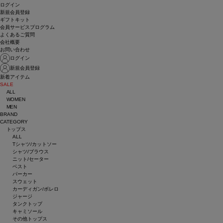
ログイン
新規会員登録
ギフトキット
会員サービスプログラム
よくあるご質問
会社概要
お問い合わせ
ログイン
新規会員登録
新着アイテム
SALE
ALL
WOMEN
MEN
BRAND
CATEGORY
トップス
ALL
Tシャツ/カットソー
シャツ/ブラウス
ニット/セーター
ベスト
パーカー
スウェット
カーディガン/ボレロ
ジャージ
タンクトップ
キャミソール
その他トップス