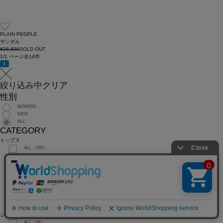
PLAIN PEOPLE
サンダル
¥28,600
SOLD OUT
1/1 ページ全14件
1
絞り込み中
クリア
性別
WOMEN
MEN
ALL
CATEGORY
トップス
ALL（265）
Tシャツ/カットソー（94）
シャツ/ブラウス（98）
ニット/セーター（19）
ベスト（14）
スウェット（9）
カーディガン/ボレロ（25）
タンクトップ（5）
その他トップス（1）
ジャケット/アウター
ALL（56）