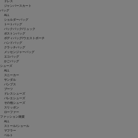
ドレス
ジャンパースカート
バッグ
ALL
ショルダーバッグ
トートバッグ
バックパック/リュック
ボストンバッグ
ボディバッグ/ウエストポーチ
ハンドバッグ
クラッチバッグ
メッセンジャーバッグ
エコバッグ
かごバッグ
シューズ
ALL
スニーカー
サンダル
パンプス
ブーツ
ドレスシューズ
バレエシューズ
その他シューズ
スリッポン
ローファー
ファッション雑貨
ALL
ストール/ショール
マフラー
ベルト