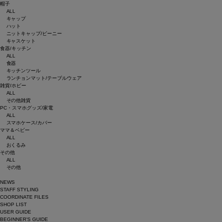
帽子
ALL
キャップ
ハット
ニットキャップ/ビーニー
キャスケット
食器/キッチン
ALL
食器
キッチンツール
ランチョンマット/テーブルウェア
雑貨/ホビー
ALL
その他雑貨
PC・スマホグッズ/家電
ALL
スマホケース/カバー
ママ＆ベビー
ALL
おくるみ
その他
ALL
その他
NEWS
STAFF STYLING
COORDINATE FILES
SHOP LIST
USER GUIDE
BEGINNER’S GUIDE