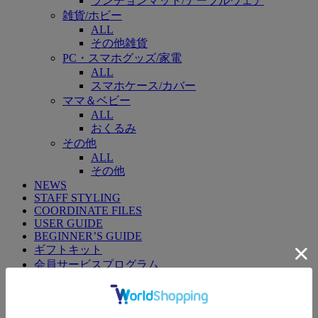
ランチョンマット/テーブルウェア
雑貨/ホビー
ALL
その他雑貨
PC・スマホグッズ/家電
ALL
スマホケース/カバー
ママ＆ベビー
ALL
おくるみ
その他
ALL
その他
NEWS
STAFF STYLING
COORDINATE FILES
USER GUIDE
BEGINNER’S GUIDE
ギフトキット
会員サービスプログラム
よくあるご質問
会社概要
お問い合わせ