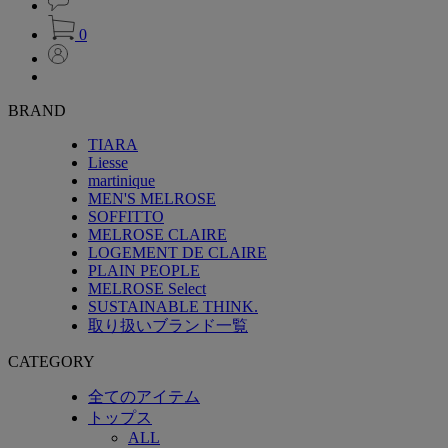
0
BRAND
TIARA
Liesse
martinique
MEN'S MELROSE
SOFFITTO
MELROSE CLAIRE
LOGEMENT DE CLAIRE
PLAIN PEOPLE
MELROSE Select
SUSTAINABLE THINK.
取り扱いブランド一覧
CATEGORY
全てのアイテム
トップス
ALL