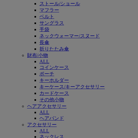
ストール/ショール
マフラー
ベルト
サングラス
手袋
ネックウォーマー/スヌード
長傘
折りたたみ傘
財布/小物
ALL
コインケース
ポーチ
キーホルダー
キーケース/キーアクセサリー
カードケース
その他小物
ヘアアクセサリー
ALL
ヘアバンド
アクセサリー
ALL
ネックレス