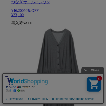
つなぎ/オールインワン
¥46,200
50
% OFF
¥23,100
再入荷
SALE