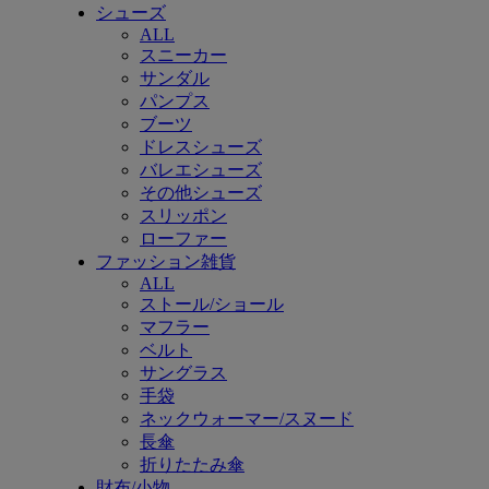
シューズ
ALL
スニーカー
サンダル
パンプス
ブーツ
ドレスシューズ
バレエシューズ
その他シューズ
スリッポン
ローファー
ファッション雑貨
ALL
ストール/ショール
マフラー
ベルト
サングラス
手袋
ネックウォーマー/スヌード
長傘
折りたたみ傘
財布/小物