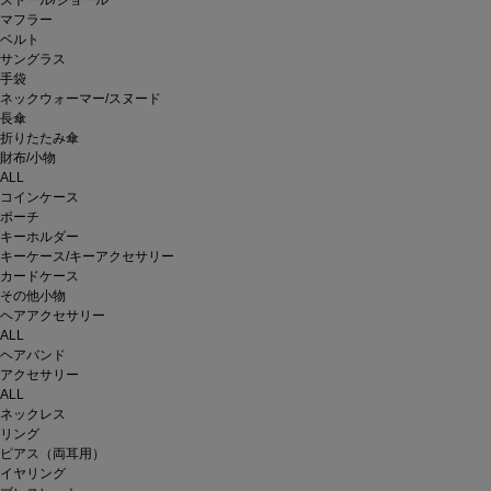
ストール/ショール
マフラー
ベルト
サングラス
手袋
ネックウォーマー/スヌード
長傘
折りたたみ傘
財布/小物
ALL
コインケース
ポーチ
キーホルダー
キーケース/キーアクセサリー
カードケース
その他小物
ヘアアクセサリー
ALL
ヘアバンド
アクセサリー
ALL
ネックレス
リング
ピアス（両耳用）
イヤリング