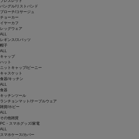
ブレスレット
バングル/リストバンド
ブローチ/コサージュ
チョーカー
イヤーカフ
レッグウェア
ALL
レギンス/スパッツ
帽子
ALL
キャップ
ハット
ニットキャップ/ビーニー
キャスケット
食器/キッチン
ALL
食器
キッチンツール
ランチョンマット/テーブルウェア
雑貨/ホビー
ALL
その他雑貨
PC・スマホグッズ/家電
ALL
スマホケース/カバー