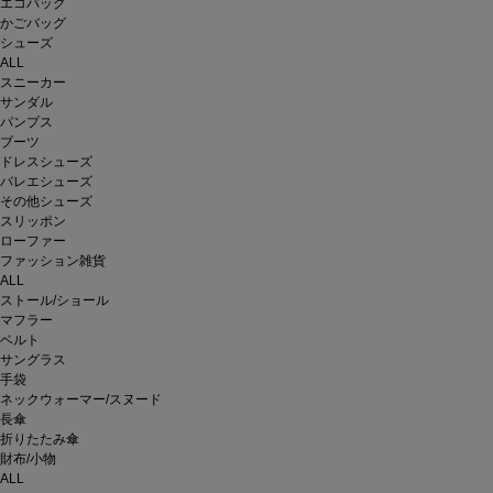
エコバッグ
かごバッグ
シューズ
ALL
スニーカー
サンダル
パンプス
ブーツ
ドレスシューズ
バレエシューズ
その他シューズ
スリッポン
ローファー
ファッション雑貨
ALL
ストール/ショール
マフラー
ベルト
サングラス
手袋
ネックウォーマー/スヌード
長傘
折りたたみ傘
財布/小物
ALL