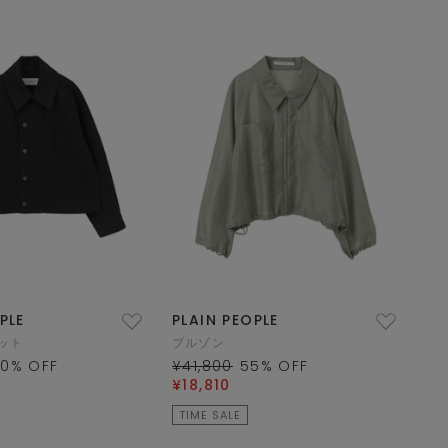
PLE
PLAIN PEOPLE
ット
ブルゾン
50
% OFF
¥41,800
55
% OFF
¥18,810
TIME SALE