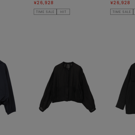
¥26,928
¥26,928
TIME SALE
HIT
TIME SALE