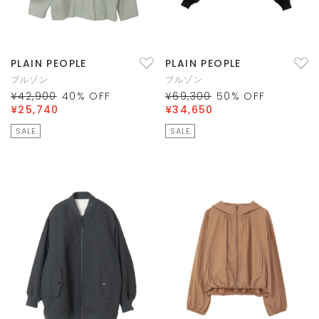
PLAIN PEOPLE
PLAIN PEOPLE
ブルゾン
ブルゾン
¥42,900
40
% OFF
¥69,300
50
% OFF
¥25,740
¥34,650
SALE
SALE