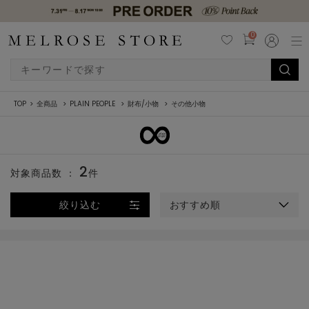
0
TOP
全商品
PLAIN PEOPLE
財布/小物
その他小物
2
対象商品数 ：
件
絞り込む
おすすめ順