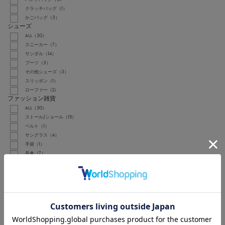
クラッチバッグ（1）
かごバッグ（3）
シューズ
ALL（30）
スニーカー（7）
サンダル（14）
ブーツ（3）
その他シューズ（3）
スリッポン（1）
ローファー（2）
ファッション雑貨
ALL（30）
ストール/ショール（15）
ベルト（1）
サングラス（4）
手袋（1）
長傘（7）
折りたたみ傘（2）
財布/小物
ALL（11）
コインケース（2）
ポーチ（5）
キーホルダー（1）
カードケース（1）