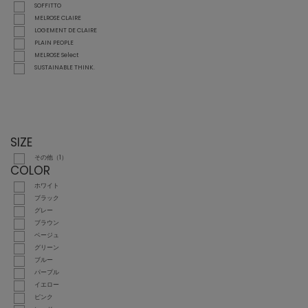
SOFFITTO
MELROSE CLAIRE
LOGEMENT DE CLAIRE
PLAIN PEOPLE
MELROSE Select
SUSTAINABLE THINK.
SIZE
その他（1）
COLOR
ホワイト
ブラック
グレー
ブラウン
ベージュ
グリーン
ブルー
パープル
イエロー
ピンク