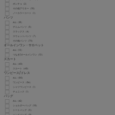
ポンチョ（2）
その他アウター（16）
ノーカラーコート（1）
パンツ
ALL（91）
デニムパンツ（5）
スラックス（4）
スウェットパンツ（7）
その他パンツ（75）
オールインワン・サロペット
ALL（13）
つなぎ/オールインワン（13）
スカート
ALL（49）
スカート（49）
ワンピース/ドレス
ALL（66）
ワンピース（64）
シャツワンピース（1）
チュニック（1）
バッグ
ALL（42）
ショルダーバッグ（16）
トートバッグ（11）
ハンドバッグ（9）