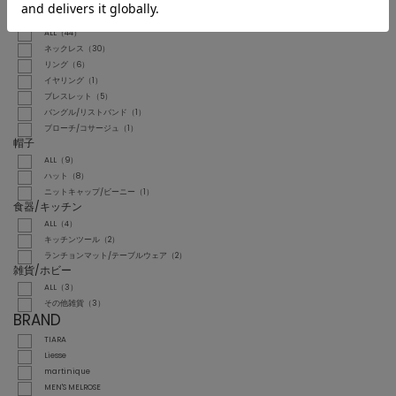
その他小物（2）
アクセサリー
ALL（44）
ネックレス（30）
リング（6）
イヤリング（1）
ブレスレット（5）
バングル/リストバンド（1）
ブローチ/コサージュ（1）
帽子
ALL（9）
ハット（8）
ニットキャップ/ビーニー（1）
食器/キッチン
ALL（4）
キッチンツール（2）
ランチョンマット/テーブルウェア（2）
雑貨/ホビー
ALL（3）
その他雑貨（3）
BRAND
TIARA
Liesse
martinique
MEN'S MELROSE