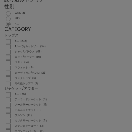
性別
WOMEN
MEN
ALL
CATEGORY
トップス
ALL（265）
Tシャツ/カットソー（94）
シャツ/ブラウス（98）
ニット/セーター（19）
ベスト（14）
スウェット（9）
カーディガン/ボレロ（25）
タンクトップ（5）
その他トップス（1）
ジャケット/アウター
ALL（56）
テーラードジャケット（3）
ノーカラージャケット（12）
デニムジャケット（1）
ブルゾン（13）
ミリタリージャケット（3）
ステンカラーコート（3）
マウンテンパーカー（2）