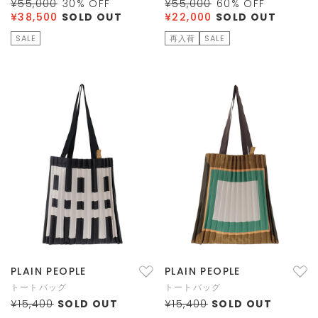
¥55,000
30
% OFF
¥55,000
60
% OFF
¥38,500
SOLD OUT
¥22,000
SOLD OUT
SALE
再入荷
SALE
PLAIN PEOPLE
PLAIN PEOPLE
トートバッグ
トートバッグ
¥15,400
SOLD OUT
¥15,400
SOLD OUT