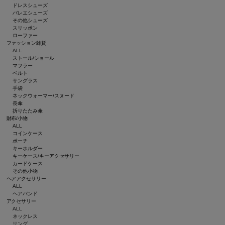
ドレスシューズ
バレエシューズ
その他シューズ
スリッポン
ローファー
ファッション雑貨
ALL
ストール/ショール
マフラー
ベルト
サングラス
手袋
ネックウォーマー/スヌード
長傘
折りたたみ傘
財布/小物
ALL
コインケース
ポーチ
キーホルダー
キーケース/キーアクセサリー
カードケース
その他小物
ヘアアクセサリー
ALL
ヘアバンド
アクセサリー
ALL
ネックレス
リング