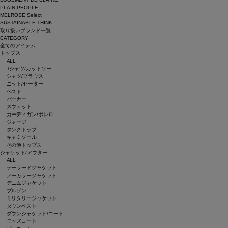
PLAIN PEOPLE
MELROSE Select
SUSTAINABLE THINK.
取り扱いブランド一覧
CATEGORY
全てのアイテム
トップス
ALL
Tシャツ/カットソー
シャツ/ブラウス
ニット/セーター
ベスト
パーカー
スウェット
カーディガン/ボレロ
ジャージ
タンクトップ
キャミソール
その他トップス
ジャケット/アウター
ALL
テーラードジャケット
ノーカラージャケット
デニムジャケット
ブルゾン
ミリタリージャケット
ダウンベスト
ダウンジャケット/コート
モッズコート