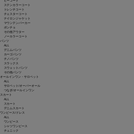
ピーコート
ステンカラーコート
トレンチコート
チェスターコート
ナイロンジャケット
マウンテンパーカー
ポンチョ
その他アウター
ノーカラーコート
パンツ
ALL
デニムパンツ
カーゴパンツ
チノパンツ
スラックス
スウェットパンツ
その他パンツ
オールインワン・サロペット
ALL
サロペット/オーバーオール
つなぎ/オールインワン
スカート
ALL
スカート
デニムスカート
ワンピース/ドレス
ALL
ワンピース
シャツワンピース
チュニック