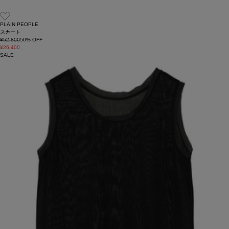
PLAIN PEOPLE
スカート
¥52,800
50
% OFF
¥26,400
SALE