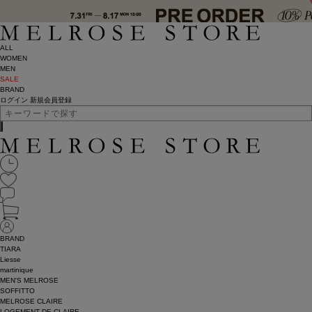
ALL
WOMEN
MEN
SALE
BRAND
ログイン
新規会員登録
BRAND
TIARA
Liesse
martinique
MEN'S MELROSE
SOFFITTO
MELROSE CLAIRE
LOGEMENT DE CLAIRE