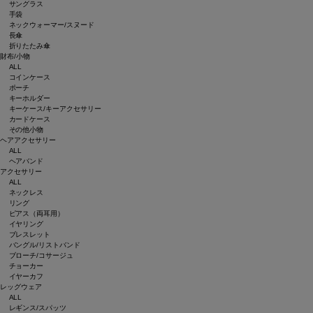
サングラス
手袋
ネックウォーマー/スヌード
長傘
折りたたみ傘
財布/小物
ALL
コインケース
ポーチ
キーホルダー
キーケース/キーアクセサリー
カードケース
その他小物
ヘアアクセサリー
ALL
ヘアバンド
アクセサリー
ALL
ネックレス
リング
ピアス（両耳用）
イヤリング
ブレスレット
バングル/リストバンド
ブローチ/コサージュ
チョーカー
イヤーカフ
レッグウェア
ALL
レギンス/スパッツ