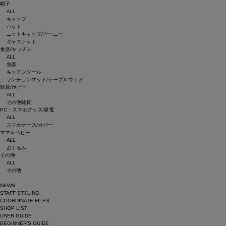
帽子
ALL
キャップ
ハット
ニットキャップ/ビーニー
キャスケット
食器/キッチン
ALL
食器
キッチンツール
ランチョンマット/テーブルウェア
雑貨/ホビー
ALL
その他雑貨
PC・スマホグッズ/家電
ALL
スマホケース/カバー
ママ＆ベビー
ALL
おくるみ
その他
ALL
その他
NEWS
STAFF STYLING
COORDINATE FILES
SHOP LIST
USER GUIDE
BEGINNER’S GUIDE