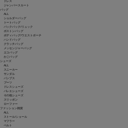
ドレス
ジャンパースカート
バッグ
ALL
ショルダーバッグ
トートバッグ
バックパック/リュック
ボストンバッグ
ボディバッグ/ウエストポーチ
ハンドバッグ
クラッチバッグ
メッセンジャーバッグ
エコバッグ
かごバッグ
シューズ
ALL
スニーカー
サンダル
パンプス
ブーツ
ドレスシューズ
バレエシューズ
その他シューズ
スリッポン
ローファー
ファッション雑貨
ALL
ストール/ショール
マフラー
ベルト