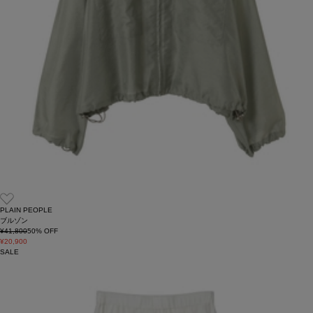
PLAIN PEOPLE
ブルゾン
¥41,800
50
% OFF
¥20,900
SALE