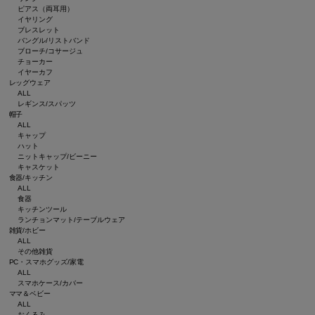
ピアス（両耳用）
イヤリング
ブレスレット
バングル/リストバンド
ブローチ/コサージュ
チョーカー
イヤーカフ
レッグウェア
ALL
レギンス/スパッツ
帽子
ALL
キャップ
ハット
ニットキャップ/ビーニー
キャスケット
食器/キッチン
ALL
食器
キッチンツール
ランチョンマット/テーブルウェア
雑貨/ホビー
ALL
その他雑貨
PC・スマホグッズ/家電
ALL
スマホケース/カバー
ママ＆ベビー
ALL
おくるみ