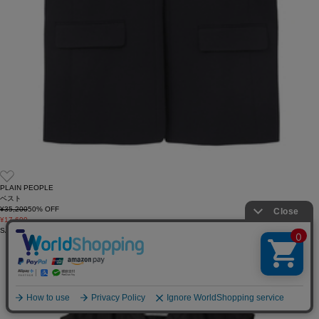
PLAIN PEOPLE
ベスト
¥35,200
50
% OFF
¥17,600
SALE