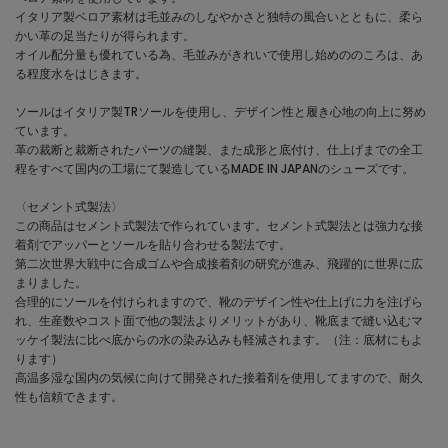
イタリア製ベロア素材は毛並みのしなやかさと独特の風合いとともに、柔ら
かい革の足当たりが得られます。
オイル配分量も優れている為、毛並みがきれいで使用し始めののころは、あ
る程度水をはじきます。
ソールはイタリア製TRソールを使用し、デザイン性と履き心地の向上に努め
ています。
革の裁断と裁断されたパーツの縫製、また成形と底付け、仕上げまでの全工
程をすべて国内の工場にて製造しているMADE IN JAPANのシューズです。
〈セメント式製法〉
この商品はセメント式製法で作られています。セメント式製法とは強力な接
着剤でアッパーとソールを貼り合わせる製法です。
第二次世界大戦中に合成ゴムや合成接着剤の研究が進み、飛躍的に世界に広
まりました。
合理的にソールを付けられますので、靴のデザイン性や仕上げに力を注げら
れ、生産数やコスト面で他の製法よりメリットがあり、靴底まで縫い込むマ
ッケイ製法に比べ底からの水の染み込みも軽減されます。（注：底材にもよ
ります）
高温多湿な国内の気候に向けて開発された接着剤を使用してますので、耐久
性も信頼できます。