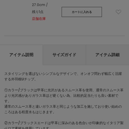
27.0cm /
残り1点
カートに入れる
店舗在庫
アイテム説明
サイズガイド
アイテム詳細
スタイリングを選ばないシンプルなデザインで、オンオフ問わず幅広く活躍
する外羽根Uチップ。
①カラー/ブラックは甲革に光沢があるスムース革を使用、通常のスムース革
より光沢感がありガラス革ほど硬くない為、比較的足当たりも良い素材で
す。
通常のスムース革と違いガラス革と同じような加工を施しており使い始めの
ころはある程度水もはじきます。
②カラー/ブラックスエードは甲革に深みのある色合いが印象的なイタリア製
ベロア素材を使用しています。