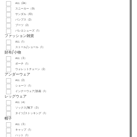
ALL（24）
スニーカー（9）
サンダル（10）
パンプス（2）
ブーツ（2）
バレエシューズ（1）
ファッション雑貨
ALL（1）
ストール/ショール（1）
財布/小物
ALL（3）
ポーチ（1）
ウォレットチェーン（2）
アンダーウェア
ALL（2）
ショーツ（1）
インナーウェア/肌着（1）
レッグウェア
ALL（4）
ソックス/靴下（3）
タイツ/ストッキング（1）
帽子
ALL（3）
キャップ（1）
ハット（1）