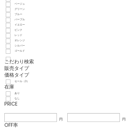
ベージュ
グリーン
ブルー
パープル
イエロー
ピンク
レッド
オレンジ
シルバー
ゴールド
こだわり検索
販売タイプ
価格タイプ
セール（3）
在庫
あり
なし
PRICE
円
円
OFF率