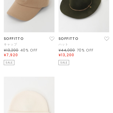
SOFFITTO
SOFFITTO
キャップ
ハット
¥13,200
40
% OFF
¥44,000
70
% OFF
¥7,920
¥13,200
SALE
SALE