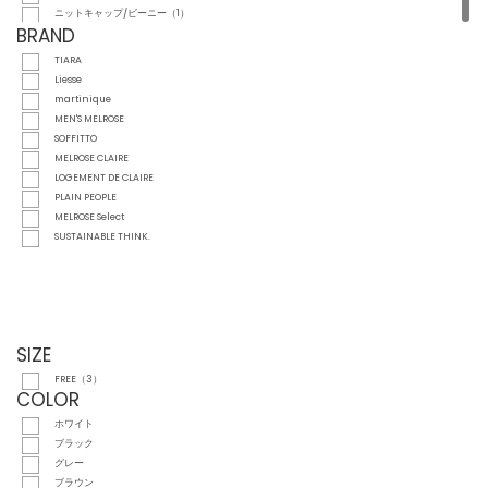
ニットキャップ/ビーニー（1）
BRAND
TIARA
Liesse
martinique
MEN'S MELROSE
SOFFITTO
MELROSE CLAIRE
LOGEMENT DE CLAIRE
PLAIN PEOPLE
MELROSE Select
SUSTAINABLE THINK.
SIZE
FREE（3）
COLOR
ホワイト
ブラック
グレー
ブラウン