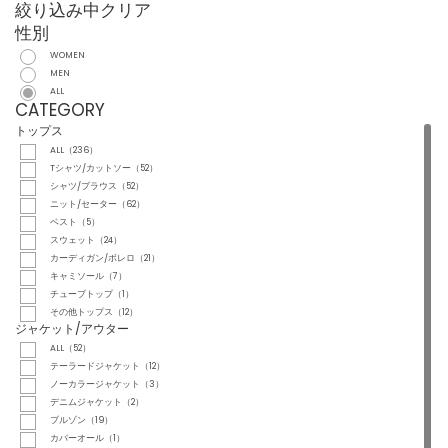
絞り込み中
クリア
性別
WOMEN
MEN
ALL
CATEGORY
トップス
ALL（236）
Tシャツ/カットソー（52）
シャツ/ブラウス（52）
ニット/セーター（62）
ベスト（5）
スウェット（24）
カーディガン/ボレロ（21）
キャミソール（7）
チューブトップ（1）
その他トップス（12）
ジャケット/アウター
ALL（52）
テーラードジャケット（12）
ノーカラージャケット（3）
デニムジャケット（2）
ブルゾン（19）
カバーオール（1）