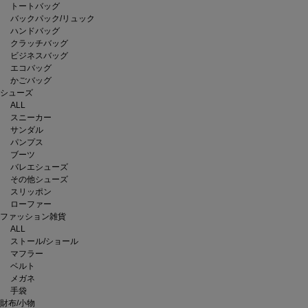
トートバッグ
バックパック/リュック
ハンドバッグ
クラッチバッグ
ビジネスバッグ
エコバッグ
かごバッグ
シューズ
ALL
スニーカー
サンダル
パンプス
ブーツ
バレエシューズ
その他シューズ
スリッポン
ローファー
ファッション雑貨
ALL
ストール/ショール
マフラー
ベルト
メガネ
手袋
財布/小物