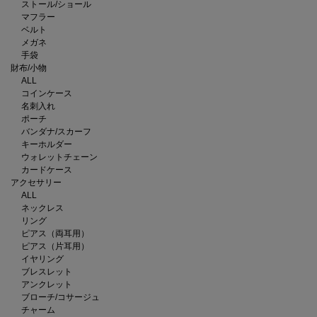
ストール/ショール
マフラー
ベルト
メガネ
手袋
財布/小物
ALL
コインケース
名刺入れ
ポーチ
バンダナ/スカーフ
キーホルダー
ウォレットチェーン
カードケース
アクセサリー
ALL
ネックレス
リング
ピアス（両耳用）
ピアス（片耳用）
イヤリング
ブレスレット
アンクレット
ブローチ/コサージュ
チャーム