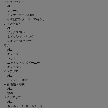
アンダーウェア
ALL
ショーツ
インナーウェア/肌着
その他アンダーウェア/インナー
レッグウェア
ALL
ソックス/靴下
タイツ/ストッキング
レギンス/スパッツ
帽子
ALL
キャップ
ハット
ニットキャップ/ビーニー
キャスケット
インテリア
ALL
インテリア雑貨
水着/着物・浴衣
ALL
水着
メイクアップ
ALL
ネイルシール/ネイルチップ