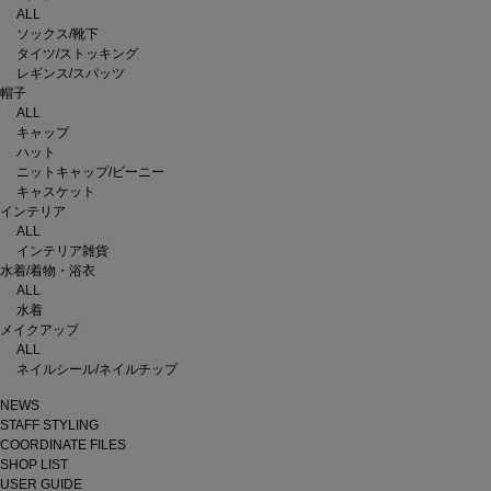
ALL
ソックス/靴下
タイツ/ストッキング
レギンス/スパッツ
帽子
ALL
キャップ
ハット
ニットキャップ/ビーニー
キャスケット
インテリア
ALL
インテリア雑貨
水着/着物・浴衣
ALL
水着
メイクアップ
ALL
ネイルシール/ネイルチップ
NEWS
STAFF STYLING
COORDINATE FILES
SHOP LIST
USER GUIDE