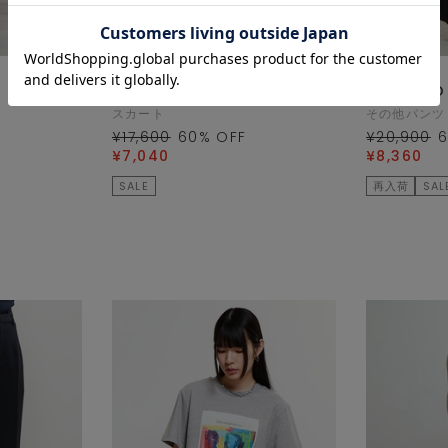
SOFFITTO
SOFFITTO
スカート
その他パンツ
¥17,600
60
% OFF
¥20,900
¥7,040
¥8,360
SALE
再入荷
SAL