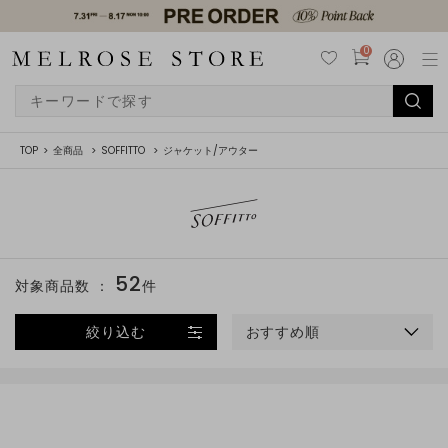
0
TOP
全商品
SOFFITTO
ジャケット/アウター
52
対象商品数 ：
件
絞り込む
おすすめ順