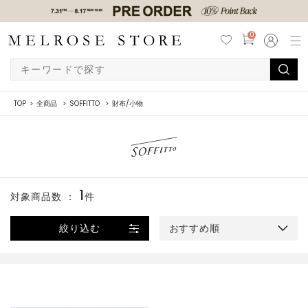
0
TOP
全商品
SOFFITTO
財布/小物
1
対象商品数 ：
件
絞り込む
おすすめ順