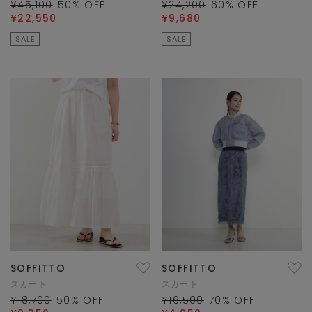
¥45,100
50
% OFF
¥24,200
60
% OFF
¥22,550
¥9,680
SALE
SALE
SOFFITTO
SOFFITTO
スカート
スカート
¥18,700
50
% OFF
¥16,500
70
% OFF