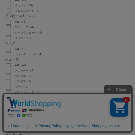
ALL（82）
スカート（80）
デニムスカート（2）
ワンピース/ドレス
ALL（45）
ワンピース（42）
シャツワンピース（2）
チュニック（1）
バッグ
ALL（4）
ショルダーバッグ（4）
シューズ
ALL（24）
スニーカー（9）
サンダル（10）
パンプス（2）
ブーツ（2）
バレエシューズ（1）
ファッション雑貨
ALL（1）
ストール/ショール（1）
財布/小物
ALL（3）
ポーチ（1）
ウォレットチェーン（2）