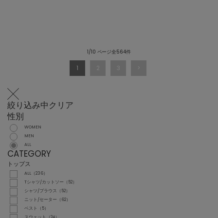
1/10 ページ全564件
1
2
3
絞り込み中
クリア
性別
WOMEN
MEN
ALL
CATEGORY
トップス
ALL（236）
Tシャツ/カットソー（52）
シャツ/ブラウス（52）
ニット/セーター（62）
ベスト（5）
スウェット（24）