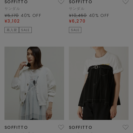
SOFFITTO
SOFFITTO
サンダル
サンダル
¥5,170
40
% OFF
¥10,450
40
% OFF
¥3,102
¥6,270
再入荷
SALE
SALE
SOFFITTO
SOFFITTO