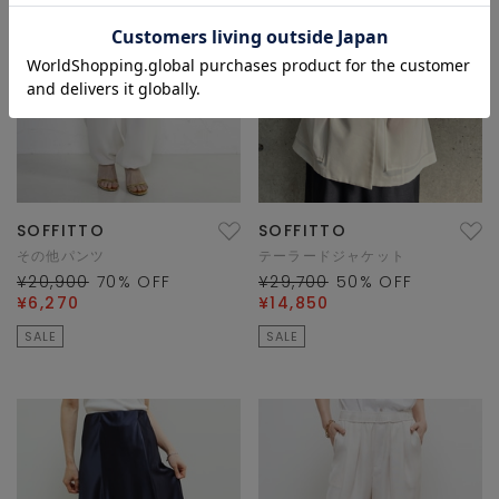
SOFFITTO
SOFFITTO
その他パンツ
テーラードジャケット
¥20,900
70
% OFF
¥29,700
50
% OFF
¥6,270
¥14,850
SALE
SALE