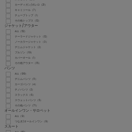
カーディガン/ボレロ（21）
キャミソール（7）
チューブトップ（1）
その他トップス（12）
ジャケット/アウター
ALL（52）
テーラードジャケット（12）
ノーカラージャケット（3）
デニムジャケット（2）
ブルゾン（19）
カバーオール（1）
その他アウター（15）
パンツ
ALL（99）
デニムパンツ（11）
カーゴパンツ（4）
チノパンツ（2）
スラックス（6）
スウェットパンツ（5）
その他パンツ（71）
オールインワン・サロペット
ALL（9）
つなぎ/オールインワン（9）
スカート