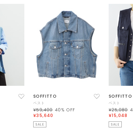
SOFFITTO
SOFFITTO
ベスト
ベスト
¥59,400
40
% OFF
¥25,080
¥35,640
¥15,048
SALE
SALE