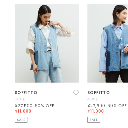
SOFFITTO
SOFFITTO
ベスト
ベスト
¥27,500
60
% OFF
¥27,500
60
% OFF
¥11,000
¥11,000
SALE
SALE