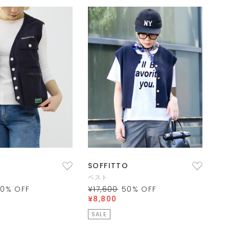
SOFFITTO
ベスト
40
% OFF
¥17,600
50
% OFF
¥8,800
SALE