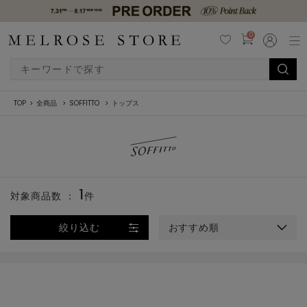
0
TOP
全商品
SOFFITTO
トップス
1
対象商品数 ：
件
絞り込む
おすすめ順