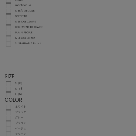
martinique
MEN'S MELROSE
SOFFITTO
MELROSE CLAIRE
LOGEMENT DE CLAIRE
PLAIN PEOPLE
MELROSE Select
SUSTAINABLE THINK.
SIZE
S（6）
M（6）
L（5）
COLOR
ホワイト
ブラック
グレー
ブラウン
ベージュ
グリーン