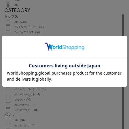
ALL
CATEGORY
トップス
ALL（236）
Tシャツ/カットソー（52）
シャツ/ブラウス（52）
ニット/セーター（62）
ベスト（5）
スウェット（24）
カーディガン/ボレロ（21）
キャミソール（7）
チューブトップ（1）
その他トップス（12）
ジャケット/アウター
ALL（52）
テーラードジャケット（12）
ノーカラージャケット（3）
デニムジャケット（2）
ブルゾン（19）
カバーオール（1）
その他アウター（15）
パンツ
ALL（99）
デニムパンツ（11）