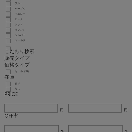
ブルー
パープル
イエロー
ピンク
レッド
オレンジ
シルバー
ゴールド
こだわり検索
販売タイプ
価格タイプ
セール（10）
在庫
あり
なし
PRICE
円
円
OFF率
%
%