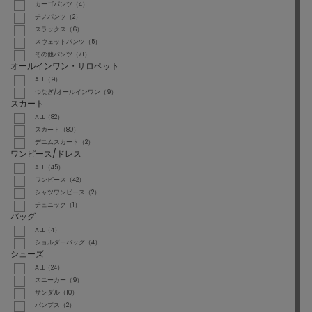
カーゴパンツ（4）
チノパンツ（2）
スラックス（6）
スウェットパンツ（5）
その他パンツ（71）
オールインワン・サロペット
ALL（9）
つなぎ/オールインワン（9）
スカート
ALL（82）
スカート（80）
デニムスカート（2）
ワンピース/ドレス
ALL（45）
ワンピース（42）
シャツワンピース（2）
チュニック（1）
バッグ
ALL（4）
ショルダーバッグ（4）
シューズ
ALL（24）
スニーカー（9）
サンダル（10）
パンプス（2）