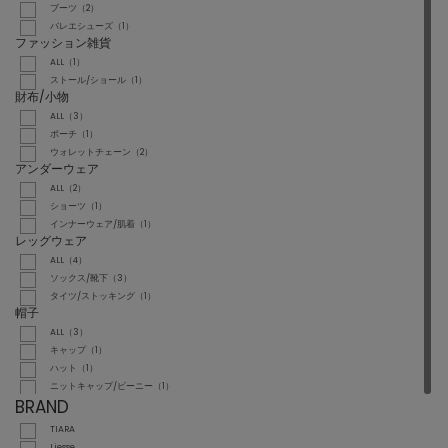
ブーツ（2）
バレエシューズ（1）
ファッション雑貨
ALL（1）
ストール/ショール（1）
財布/小物
ALL（3）
ポーチ（1）
ウォレットチェーン（2）
アンダーウェア
ALL（2）
ショーツ（1）
インナーウェア/肌着（1）
レッグウェア
ALL（4）
ソックス/靴下（3）
タイツ/ストッキング（1）
帽子
ALL（3）
キャップ（1）
ハット（1）
ニットキャップ/ビーニー（1）
BRAND
TIARA
Liesse