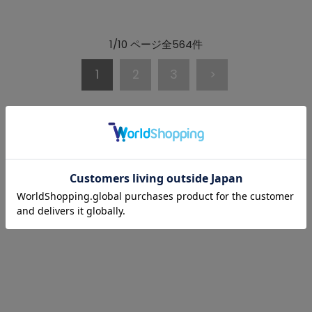
1/10 ページ全564件
1
2
3