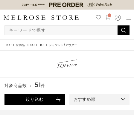
0
TOP
全商品
SOFFITTO
ジャケット/アウター
51
対象商品数 ：
件
絞り込む
おすすめ順